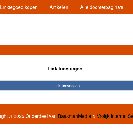
Linktegoed kopen
Artikelen
Alle dochterpagina's
Link toevoegen
Link toevoegen
ight © 2025 Onderdeel van
BaakmanMedia
&
Vrolijk Internet S