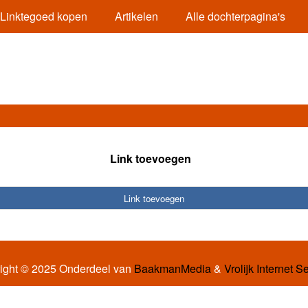
Linktegoed kopen
Artikelen
Alle dochterpagina's
Link toevoegen
Link toevoegen
ight © 2025 Onderdeel van
BaakmanMedia
&
Vrolijk Internet S