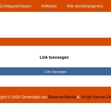
Linktegoed kopen
Artikelen
Alle dochterpagina's
Link toevoegen
Link toevoegen
ight © 2025 Onderdeel van
BaakmanMedia
&
Vrolijk Internet S